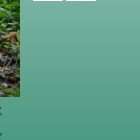
r
s
r