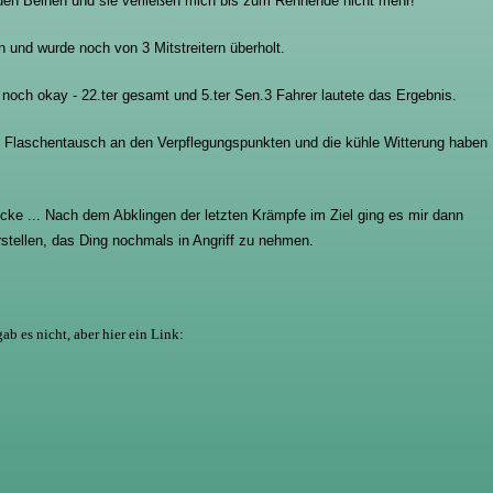
den Beinen und sie verließen mich bis zum Rennende nicht mehr!
 und wurde noch von 3 Mitstreitern überholt.
 noch okay - 22.ter gesamt und 5.ter Sen.3 Fahrer lautete das Ergebnis.
m Flaschentausch an den Verpflegungspunkten und die kühle Witterung haben
cke ... Nach dem Abklingen der letzten Krämpfe im Ziel ging es mir dann
rstellen, das Ding nochmals in Angriff zu nehmen.
ab es nicht, aber hier ein Link: