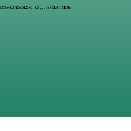
r/Y3JpZDovL3N3ci5kZS9hZXgvbzExMzU5MDE/