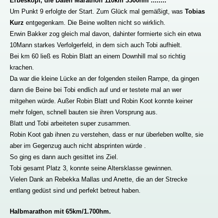
Erbeskopf, die Daten Marathon 110km 3300hm ........
Um Punkt 9 erfolgte der Start. Zum Glück mal gemäßigt, was
Tobias
Kurz
entgegenkam. Die Beine wollten nicht so wirklich.
Erwin Bakker zog gleich mal davon, dahinter formierte sich ein etwa
10Mann starkes Verfolgerfeld, in dem sich auch Tobi aufhielt.
Bei km 60 ließ es Robin Blatt an einem Downhill mal so richtig
krachen.
Da war die kleine Lücke an der folgenden steilen Rampe, da gingen
dann die Beine bei Tobi endlich auf und er testete mal an wer
mitgehen würde. Außer Robin Blatt und Robin Koot konnte keiner
mehr folgen, schnell bauten sie ihren Vorsprung aus.
Blatt und Tobi arbeiteten super zusammen.
Robin Koot gab ihnen zu verstehen, dass er nur überleben wollte, sie
aber im Gegenzug auch nicht absprinten würde .
So ging es dann auch gesittet ins Ziel.
Tobi gesamt Platz 3, konnte seine Altersklasse gewinnen.
Vielen Dank an Rebekka Mallas und Anette, die an der Strecke
entlang gedüst sind und perfekt betreut haben.
Halbmarathon mit 65km/1.700hm.