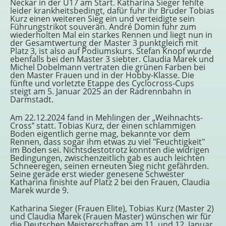
Neckar in der U17 am Start. Katharina Sieger fehlte
leider krankheitsbedingt, dafür fuhr ihr Bruder Tobias
Kurz einen weiteren Sieg ein und verteidigte sein
Führungstrikot souverän. André Domin fuhr zum
wiederholten Mal ein starkes Rennen und liegt nun in
der Gesamtwertung der Master 3 punktgleich mit
Platz 3, ist also auf Podiumskurs. Stefan Knopf wurde
ebenfalls bei den Master 3 siebter. Claudia Marek und
Michel Dobelmann vertraten die grünen Farben bei
den Master Frauen und in der Hobby-Klasse. Die
fünfte und vorletzte Etappe des Cyclocross-Cups
steigt am 5. Januar 2025 an der Radrennbahn in
Darmstadt.
Am 22.12.2024 fand in Mehlingen der „Weihnachts-
Cross‟ statt. Tobias Kurz, der einen schlammigen
Boden eigentlich gerne mag, bekannte vor dem
Rennen, dass sogar ihm etwas zu viel "Feuchtigkeit"
im Boden sei. Nichtsdestotrotz konnten die widrigen
Bedingungen, zwischenzeitlich gab es auch leichten
Schneeregen, seinen erneuten Sieg nicht gefährden.
Seine gerade erst wieder genesene Schwester
Katharina finishte auf Platz 2 bei den Frauen, Claudia
Marek wurde 9.
Katharina Sieger (Frauen Elite), Tobias Kurz (Master 2)
und Claudia Marek (Frauen Master) wünschen wir für
die Deutschen Meisterschaften am 11. und 12. Januar