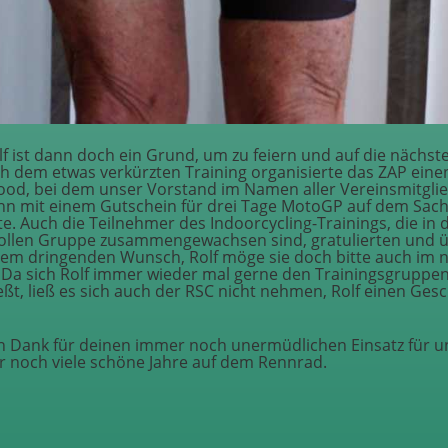
lf ist dann doch ein Grund, um zu feiern und auf die nächst
h dem etwas verkürzten Training organisierte das ZAP ein
ood, bei dem unser Vorstand im Namen aller Vereinsmitglie
ihn mit einem Gutschein für drei Tage MotoGP auf dem Sac
e. Auch die Teilnehmer des Indoorcycling-Trainings, die in
 tollen Gruppe zusammengewachsen sind, gratulierten und 
em dringenden Wunsch, Rolf möge sie doch bitte auch im 
. Da sich Rolf immer wieder mal gerne den Trainingsgruppe
ßt, ließ es sich auch der RSC nicht nehmen, Rolf einen Ges
len Dank für deinen immer noch unermüdlichen Einsatz für u
r noch viele schöne Jahre auf dem Rennrad.