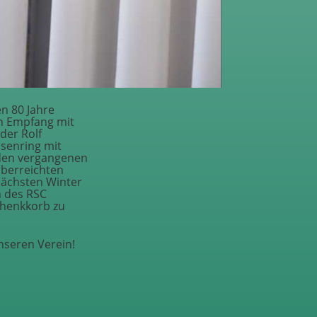
en 80 Jahre
en Empfang mit
der Rolf
hsenring mit
 den vergangenen
überreichten
nächsten Winter
n des RSC
chenkkorb zu
nseren Verein!